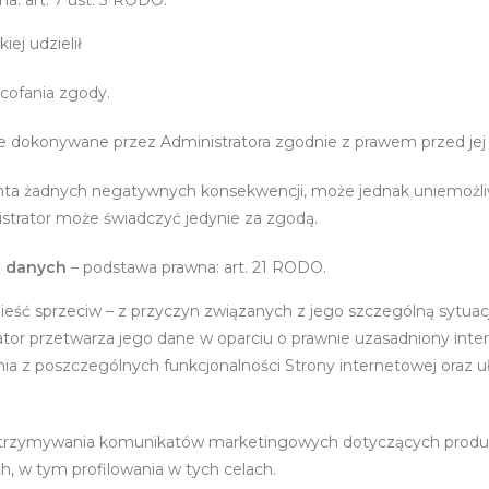
a: art. 7 ust. 3 RODO.
iej udzielił
cofania zgody.
ie dokonywane przez Administratora zgodnie z prawem przed jej
lienta żadnych negatywnych konsekwencji, może jednak uniemożliw
strator może świadczyć jedynie za zgodą.
a danych
– podstawa prawna: art. 21 RODO.
ść sprzeciw – z przyczyn związanych z jego szczególną sytuac
ator przetwarza jego dane w oparciu o prawnie uzasadniony inte
nia z poszczególnych funkcjonalności Strony internetowej oraz u
 otrzymywania komunikatów marketingowych dotyczących produk
, w tym profilowania w tych celach.