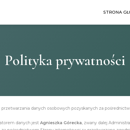
STRONA G
Polityka prywatności
ady przetwarzania danych osobowych pozyskanych za pośrednict
ratorem danych jest
Agnieszka Górecka
, zwany dalej Administr