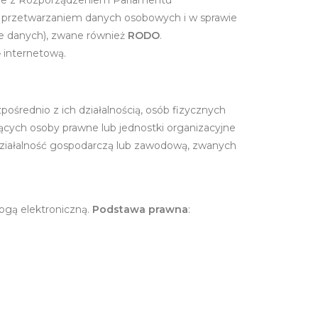
nie z Rozporządzeniem Parlamentu
 z przetwarzaniem danych osobowych i w sprawie
e danych), zwane również
RODO
.
 internetową.
ośrednio z ich działalnością, osób fizycznych
cych osoby prawne lub jednostki organizacyjne
ziałalność gospodarczą lub zawodową, zwanych
ogą elektroniczną.
Podstawa prawna
: