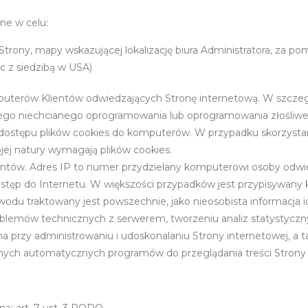
ne w celu:
Strony, mapy wskazującej lokalizację biura Administratora, za
c z siedzibą w USA)
uterów Klientów odwiedzających Stronę internetową. W szczegól
ego niechcianego oprogramowania lub oprogramowania złośliweg
dostępu plików cookies do komputerów. W przypadku skorzystania
jej natury wymagają plików cookies.
entów. Adres IP to numer przydzielany komputerowi osoby odwi
tęp do Internetu. W większości przypadków jest przypisywany k
odu traktowany jest powszechnie, jako nieosobista informacja i
blemów technicznych z serwerem, tworzeniu analiz statystyczny
tna przy administrowaniu i udoskonalaniu Strony internetowej, a
danych automatycznych programów do przeglądania treści Strony 