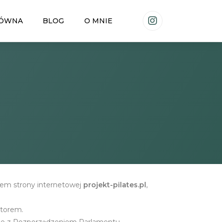
ŁÓWNA
BLOG
O MNIE
wem strony internetowej
projekt-pilates.pl
,
atorem.