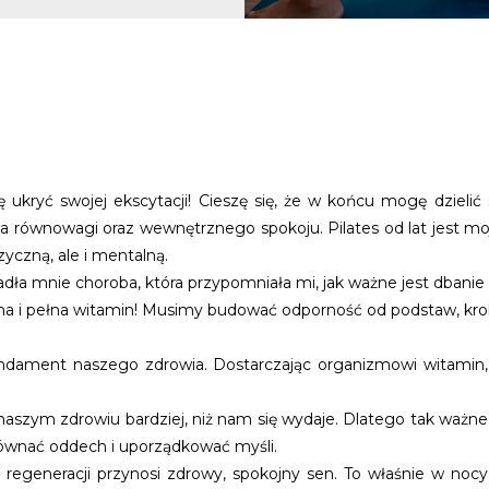
ę ukryć swojej ekscytacji! Cieszę się, że w końcu mogę dzielić
a równowagi oraz wewnętrznego spokoju. Pilates od lat jest m
zyczną, ale i mentalną.
ła mnie choroba, która przypomniała mi, jak ważne jest dbanie 
na i pełna witamin! Musimy budować odporność od podstaw, krok
ndament naszego zdrowia. Dostarczając organizmowi witamin, m
naszym zdrowiu bardziej, niż nam się wydaje. Dlatego tak ważne j
yrównać oddech i uporządkować myśli.
regeneracji przynosi zdrowy, spokojny sen. To właśnie w noc