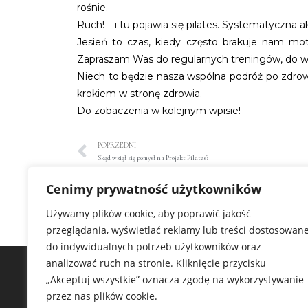
rośnie.
Ruch! – i tu pojawia się pilates. Systematyczna
Jesień to czas, kiedy często brakuje nam moty
Zapraszam Was do regularnych treningów, do wsp
Niech to będzie nasza wspólna podróż po zdrowie,
krokiem w stronę zdrowia.
Do zobaczenia w kolejnym wpisie!
POPRZEDNI
Skąd wziął się pomysł na Projekt Pilates?
Cenimy prywatność użytkowników
Używamy plików cookie, aby poprawić jakość
przeglądania, wyświetlać reklamy lub treści dostosowan
do indywidualnych potrzeb użytkowników oraz
analizować ruch na stronie. Kliknięcie przycisku
PROJEKT
„Akceptuj wszystkie” oznacza zgodę na wykorzystywanie
przez nas plików cookie.