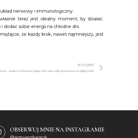
ce, układ nerwowy i immunologiczny.
właśnie teraz jest idealny moment, by działać.
i dodać sobie energii na chłodne dni.
miętajcie, że każdy krok, nawet najmniejszy, jest
NASTĘPNY
życiu – sztuka zwalniania tempa i dawania sobie przestrzeni na odpoczynek.
OBSERWUJ MNIE NA INSTAGRAMIE
@agnyeszkagrck