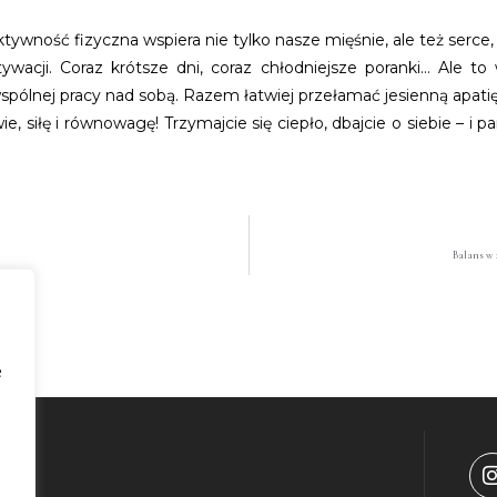
 aktywność fizyczna wspiera nie tylko nasze mięśnie, ale też ser
wacji. Coraz krótsze dni, coraz chłodniejsze poranki… Ale to 
ólnej pracy nad sobą. Razem łatwiej przełamać jesienną apatię 
 siłę i równowagę! Trzymajcie się ciepło, dbajcie o siebie – i pa
Balans w 
e