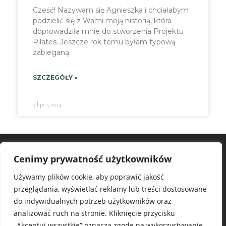
Cześć! Nazywam się Agnieszka i chciałabym
podzielić się z Wami moją historią, która
doprowadziła mnie do stworzenia Projektu
Pilates. Jeszcze rok temu byłam typową
zabieganą
SZCZEGÓŁY »
9 lipca, 2024
PROJEKT
Cenimy prywatność użytkowników
PILATES
Używamy plików cookie, aby poprawić jakość
przeglądania, wyświetlać reklamy lub treści dostosowane
do indywidualnych potrzeb użytkowników oraz
analizować ruch na stronie. Kliknięcie przycisku
OBSERWUJ MNIE NA INSTAGRAMIE
„Akceptuj wszystkie” oznacza zgodę na wykorzystywanie