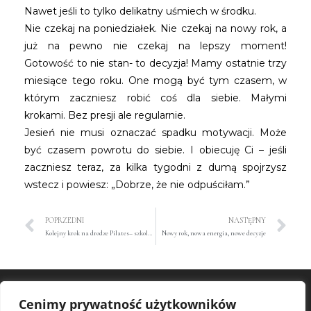
Nawet jeśli to tylko delikatny uśmiech w środku.
Nie czekaj na poniedziałek. Nie czekaj na nowy rok, a
już na pewno nie czekaj na lepszy moment!
Gotowość to nie stan- to decyzja! Mamy ostatnie trzy
miesiące tego roku. One mogą być tym czasem, w
którym zaczniesz robić coś dla siebie. Małymi
krokami. Bez presji ale regularnie.
Jesień nie musi oznaczać spadku motywacji. Może
być czasem powrotu do siebie. I obiecuję Ci – jeśli
zaczniesz teraz, za kilka tygodni z dumą spojrzysz
wstecz i powiesz: „Dobrze, że nie odpuściłam.”
POPRZEDNI
NASTĘPNY
Kolejny krok na drodze Pilates– szkolenie, które zmieniło wszystko!
Nowy rok, nowa energia, nowe decyzje
PROJEKT
Cenimy prywatność użytkowników