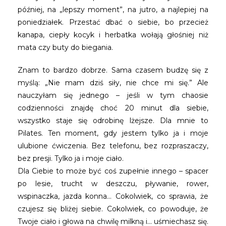
później, na „lepszy moment”, na jutro, a najlepiej na
poniedziałek. Przestać dbać o siebie, bo przecież
kanapa, ciepły kocyk i herbatka wołają głośniej niż
mata czy buty do biegania.
Znam to bardzo dobrze. Sama czasem budzę się z
myślą: „Nie mam dziś siły, nie chce mi się.” Ale
nauczyłam się jednego – jeśli w tym chaosie
codzienności znajdę choć 20 minut dla siebie,
wszystko staje się odrobinę lżejsze. Dla mnie to
Pilates. Ten moment, gdy jestem tylko ja i moje
ulubione ćwiczenia. Bez telefonu, bez rozpraszaczy,
bez presji. Tylko ja i moje ciało.
Dla Ciebie to może być coś zupełnie innego – spacer
po lesie, trucht w deszczu, pływanie, rower,
wspinaczka, jazda konna… Cokolwiek, co sprawia, że
czujesz się bliżej siebie. Cokolwiek, co powoduje, że
Twoje ciało i głowa na chwilę milkną i… uśmiechasz się.