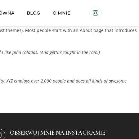
ŁÓWNA
BLOG
O MNIE
 most themes). Most people start with an About page that introduces
I like piña coladas. (And gettin’ caught in the rain.)
ity, XYZ employs over 2,000 people and does all kinds of awesome
OBSERWUJ MNIE NA INSTAGRAMIE