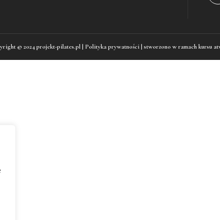
right © 2024 projekt-pilates.pl |
Polityka prywatności
| stworzono w ramach kursu
at
e